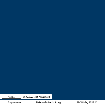
100 km
© Geobasis-DE / BKG 2015
Impressum
Datenschutzerklärung
BMWi.de, 2021 ©