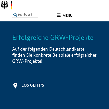
undefined
MENÜ
Erfolgreiche GRW-Projekte
LISTE
Filter
Info
Auf der folgenden Deutschlandkarte
finden Sie konkrete Beispiele erfolgreicher
GRW-Projekte!
LOS GEHT'S