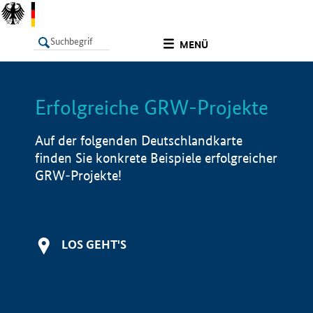
undefined
MENÜ
Erfolgreiche GRW-Projekte
LISTE
Filter
Info
Auf der folgenden Deutschlandkarte
finden Sie konkrete Beispiele erfolgreicher
GRW-Projekte!
LOS GEHT'S