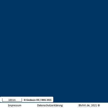
100 km
© Geobasis-DE / BKG 2015
Impressum
Datenschutzerklärung
BMWi.de, 2021 ©