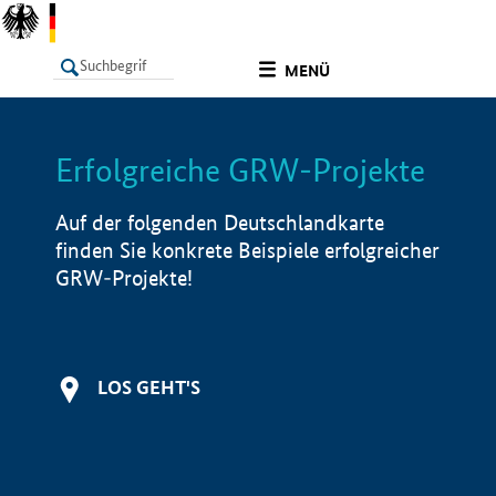
undefined
MENÜ
Erfolgreiche GRW-Projekte
LISTE
Filter
Info
Auf der folgenden Deutschlandkarte
finden Sie konkrete Beispiele erfolgreicher
GRW-Projekte!
LOS GEHT'S