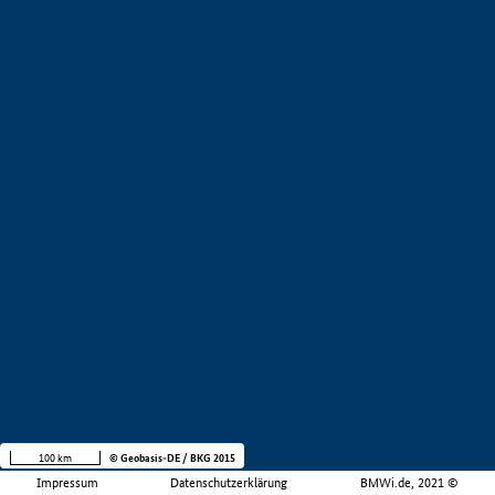
100 km
© Geobasis-DE / BKG 2015
Impressum
Datenschutzerklärung
BMWi.de, 2021 ©