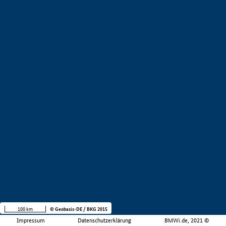
100 km
© Geobasis-DE / BKG 2015
Impressum
Datenschutzerklärung
BMWi.de, 2021 ©