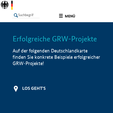
undefined
MENÜ
Erfolgreiche GRW-Projekte
LISTE
Filter
Info
Auf der folgenden Deutschlandkarte
finden Sie konkrete Beispiele erfolgreicher
GRW-Projekte!
LOS GEHT'S