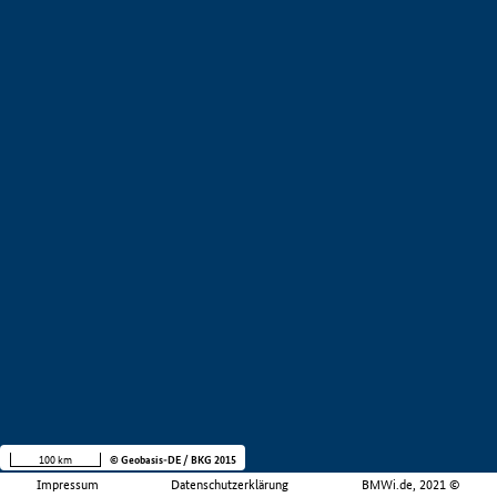
100 km
© Geobasis-DE / BKG 2015
Impressum
Datenschutzerklärung
BMWi.de, 2021 ©