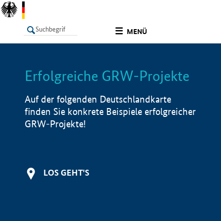
undefined
MENÜ
Erfolgreiche GRW-Projekte
LISTE
Filter
Info
Auf der folgenden Deutschlandkarte
finden Sie konkrete Beispiele erfolgreicher
GRW-Projekte!
LOS GEHT'S