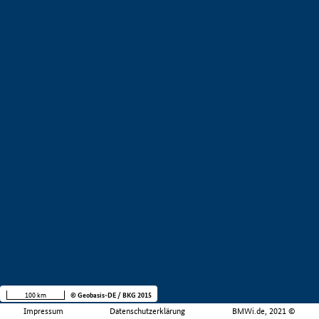
100 km
© Geobasis-DE / BKG 2015
Impressum
Datenschutzerklärung
BMWi.de, 2021 ©