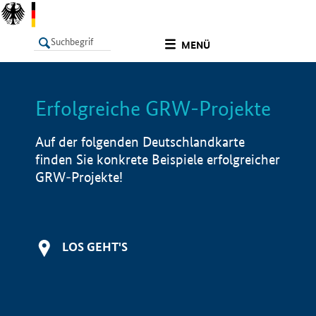
undefined
MENÜ
Erfolgreiche GRW-Projekte
LISTE
Filter
Info
Auf der folgenden Deutschlandkarte
finden Sie konkrete Beispiele erfolgreicher
GRW-Projekte!
LOS GEHT'S