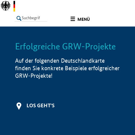
undefined
MENÜ
Erfolgreiche GRW-Projekte
LISTE
Filter
Info
Auf der folgenden Deutschlandkarte
finden Sie konkrete Beispiele erfolgreicher
GRW-Projekte!
LOS GEHT'S