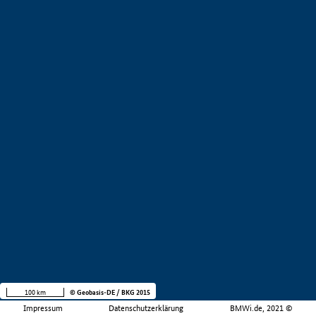
100 km
© Geobasis-DE / BKG 2015
Impressum
Datenschutzerklärung
BMWi.de, 2021 ©