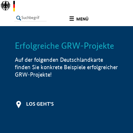
undefined
MENÜ
Erfolgreiche GRW-Projekte
LISTE
Filter
Info
Auf der folgenden Deutschlandkarte
finden Sie konkrete Beispiele erfolgreicher
GRW-Projekte!
LOS GEHT'S