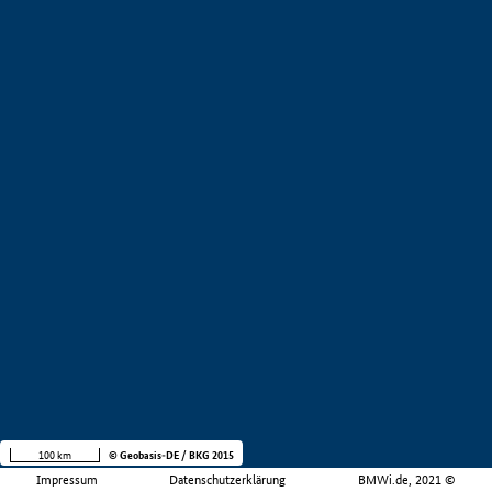
100 km
© Geobasis-DE / BKG 2015
Impressum
Datenschutzerklärung
BMWi.de, 2021 ©