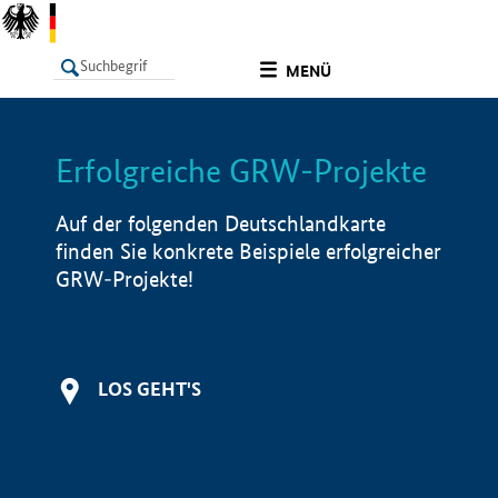
undefined
MENÜ
Erfolgreiche GRW-Projekte
LISTE
Filter
Info
Auf der folgenden Deutschlandkarte
finden Sie konkrete Beispiele erfolgreicher
GRW-Projekte!
LOS GEHT'S