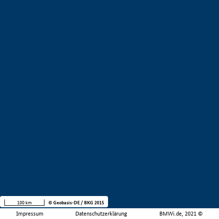
100 km
© Geobasis-DE / BKG 2015
Impressum
Datenschutzerklärung
BMWi.de, 2021 ©