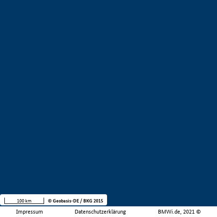
100 km
© Geobasis-DE / BKG 2015
Impressum
Datenschutzerklärung
BMWi.de, 2021 ©