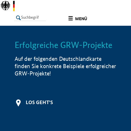
undefined
MENÜ
Erfolgreiche GRW-Projekte
LISTE
Filter
Info
Auf der folgenden Deutschlandkarte
finden Sie konkrete Beispiele erfolgreicher
GRW-Projekte!
LOS GEHT'S