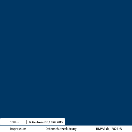
100 km
© Geobasis-DE / BKG 2015
Impressum
Datenschutzerklärung
BMWi.de, 2021 ©