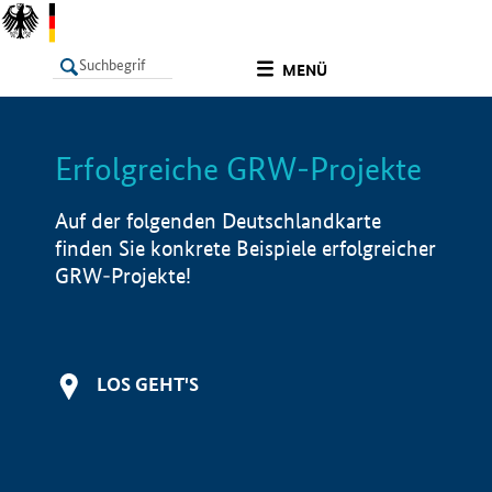
undefined
MENÜ
Erfolgreiche GRW-Projekte
LISTE
Filter
Info
Auf der folgenden Deutschlandkarte
finden Sie konkrete Beispiele erfolgreicher
GRW-Projekte!
LOS GEHT'S