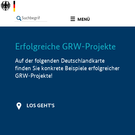
undefined
MENÜ
Erfolgreiche GRW-Projekte
LISTE
Filter
Info
Auf der folgenden Deutschlandkarte
finden Sie konkrete Beispiele erfolgreicher
GRW-Projekte!
LOS GEHT'S