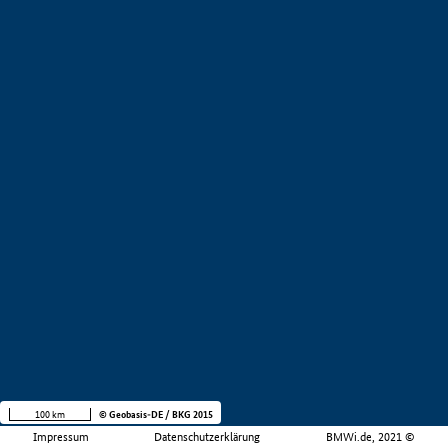
100 km
© Geobasis-DE / BKG 2015
Impressum
Datenschutzerklärung
BMWi.de, 2021 ©