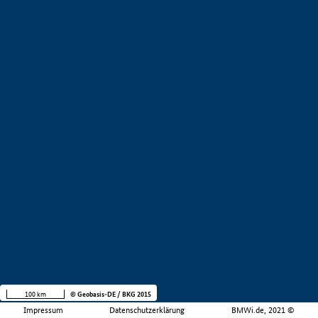
100 km
© Geobasis-DE / BKG 2015
Impressum
Datenschutzerklärung
BMWi.de, 2021 ©