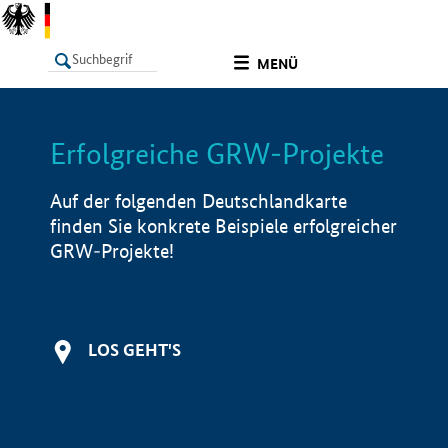
undefined
MENÜ
Erfolgreiche GRW-Projekte
LISTE
Filter
Info
Auf der folgenden Deutschlandkarte
finden Sie konkrete Beispiele erfolgreicher
GRW-Projekte!
LOS GEHT'S