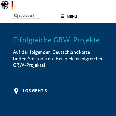
undefined
MENÜ
Erfolgreiche GRW-Projekte
LISTE
Filter
Info
Auf der folgenden Deutschlandkarte
finden Sie konkrete Beispiele erfolgreicher
GRW-Projekte!
LOS GEHT'S