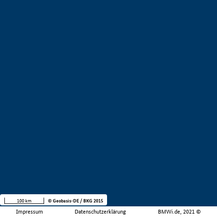
100 km
© Geobasis-DE / BKG 2015
Impressum
Datenschutzerklärung
BMWi.de, 2021 ©