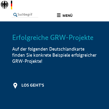
undefined
MENÜ
Erfolgreiche GRW-Projekte
LISTE
Filter
Info
Auf der folgenden Deutschlandkarte
finden Sie konkrete Beispiele erfolgreicher
GRW-Projekte!
LOS GEHT'S