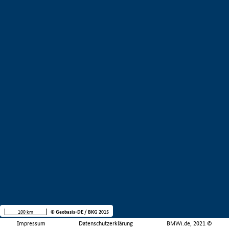
100 km
© Geobasis-DE / BKG 2015
Impressum
Datenschutzerklärung
BMWi.de, 2021 ©