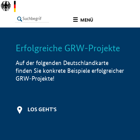
undefined
MENÜ
Erfolgreiche GRW-Projekte
LISTE
Filter
Info
Auf der folgenden Deutschlandkarte
finden Sie konkrete Beispiele erfolgreicher
GRW-Projekte!
LOS GEHT'S