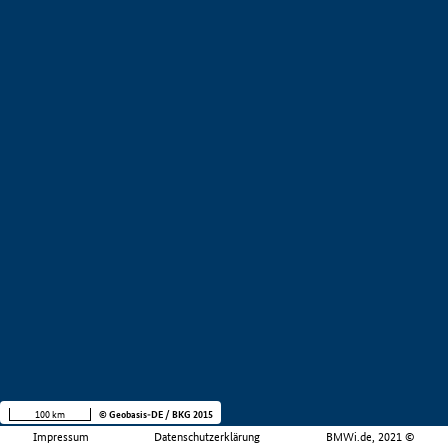
100 km
© Geobasis-DE / BKG 2015
Impressum
Datenschutzerklärung
BMWi.de, 2021 ©