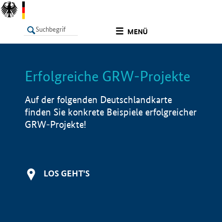
undefined
MENÜ
Erfolgreiche GRW-Projekte
LISTE
Filter
Info
Auf der folgenden Deutschlandkarte
finden Sie konkrete Beispiele erfolgreicher
GRW-Projekte!
LOS GEHT'S