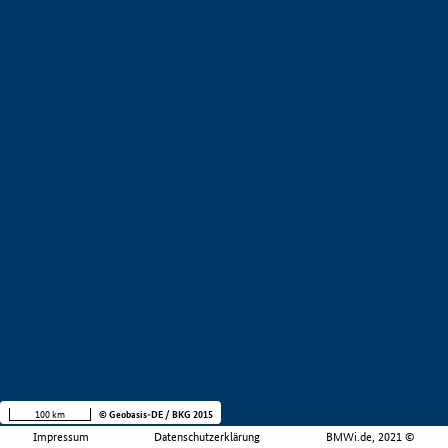
100 km
© Geobasis-DE / BKG 2015
Impressum
Datenschutzerklärung
BMWi.de, 2021 ©