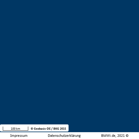
100 km
© Geobasis-DE / BKG 2015
Impressum
Datenschutzerklärung
BMWi.de, 2021 ©