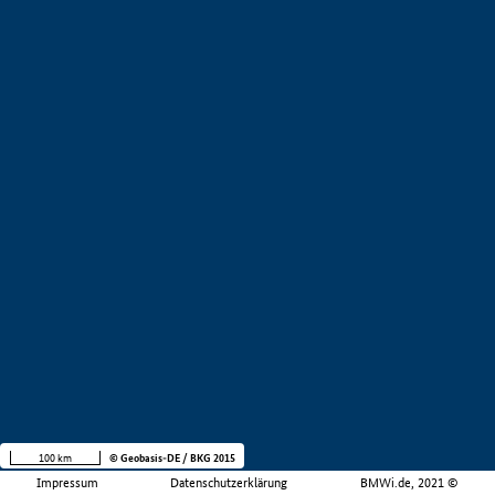
100 km
© Geobasis-DE / BKG 2015
Impressum
Datenschutzerklärung
BMWi.de, 2021 ©