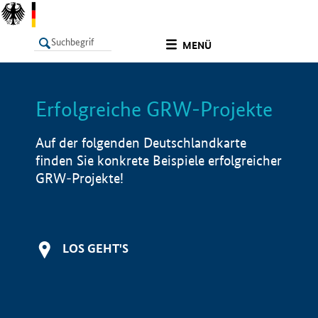
undefined
MENÜ
Erfolgreiche GRW-Projekte
LISTE
Filter
Info
Auf der folgenden Deutschlandkarte
finden Sie konkrete Beispiele erfolgreicher
GRW-Projekte!
LOS GEHT'S