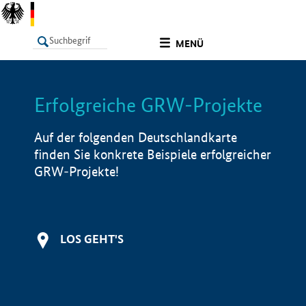
undefined
MENÜ
Erfolgreiche GRW-Projekte
LISTE
Filter
Info
Auf der folgenden Deutschlandkarte
finden Sie konkrete Beispiele erfolgreicher
GRW-Projekte!
LOS GEHT'S