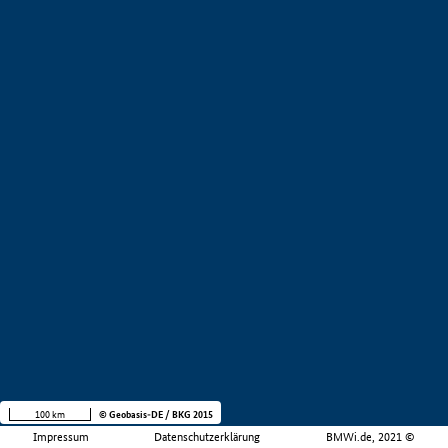
100 km
© Geobasis-DE / BKG 2015
Impressum
Datenschutzerklärung
BMWi.de, 2021 ©