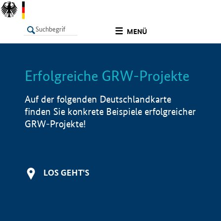
undefined
MENÜ
Erfolgreiche GRW-Projekte
LISTE
Filter
Info
Auf der folgenden Deutschlandkarte
finden Sie konkrete Beispiele erfolgreicher
GRW-Projekte!
LOS GEHT'S