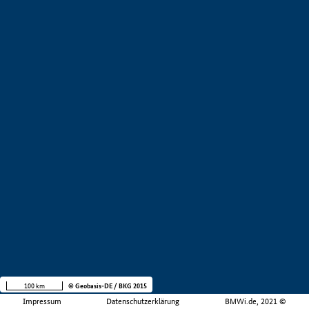
100 km
© Geobasis-DE / BKG 2015
Impressum
Datenschutzerklärung
BMWi.de, 2021 ©