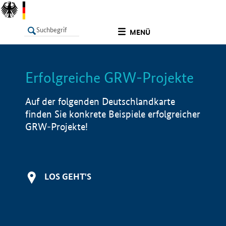
undefined
MENÜ
Erfolgreiche GRW-Projekte
LISTE
Filter
Info
Auf der folgenden Deutschlandkarte
finden Sie konkrete Beispiele erfolgreicher
GRW-Projekte!
LOS GEHT'S