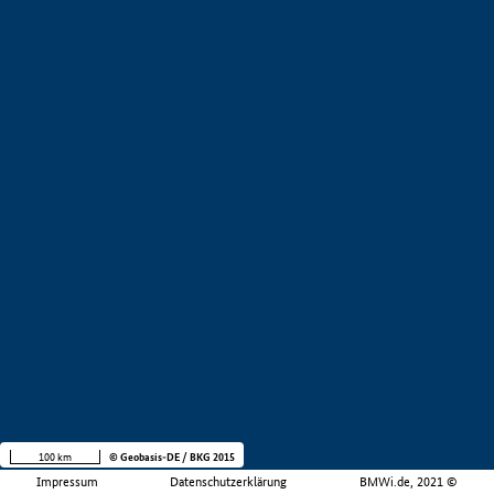
100 km
© Geobasis-DE / BKG 2015
Impressum
Datenschutzerklärung
BMWi.de, 2021 ©