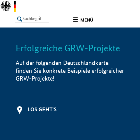
undefined
MENÜ
Erfolgreiche GRW-Projekte
LISTE
Filter
Info
Auf der folgenden Deutschlandkarte
finden Sie konkrete Beispiele erfolgreicher
GRW-Projekte!
LOS GEHT'S