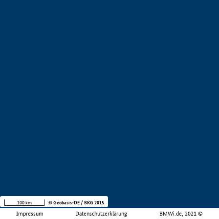
100 km
© Geobasis-DE / BKG 2015
Impressum
Datenschutzerklärung
BMWi.de, 2021 ©