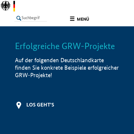
undefined
MENÜ
Erfolgreiche GRW-Projekte
LISTE
Filter
Info
Auf der folgenden Deutschlandkarte
finden Sie konkrete Beispiele erfolgreicher
GRW-Projekte!
LOS GEHT'S