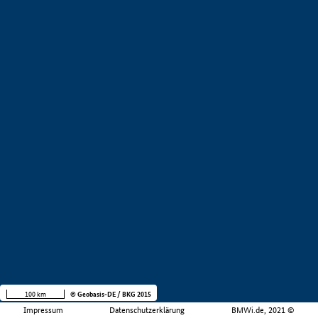
100 km
© Geobasis-DE / BKG 2015
Impressum
Datenschutzerklärung
BMWi.de, 2021 ©