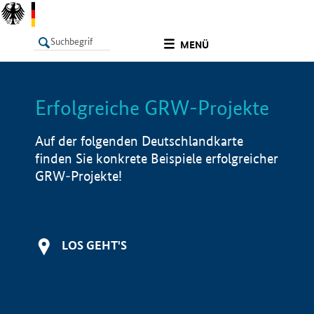
undefined
MENÜ
Erfolgreiche GRW-Projekte
LISTE
Filter
Info
Auf der folgenden Deutschlandkarte
finden Sie konkrete Beispiele erfolgreicher
GRW-Projekte!
LOS GEHT'S