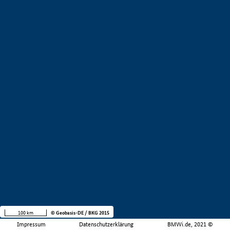
100 km
© Geobasis-DE / BKG 2015
Impressum
Datenschutzerklärung
BMWi.de, 2021 ©