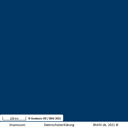
100 km
© Geobasis-DE / BKG 2015
Impressum
Datenschutzerklärung
BMWi.de, 2021 ©