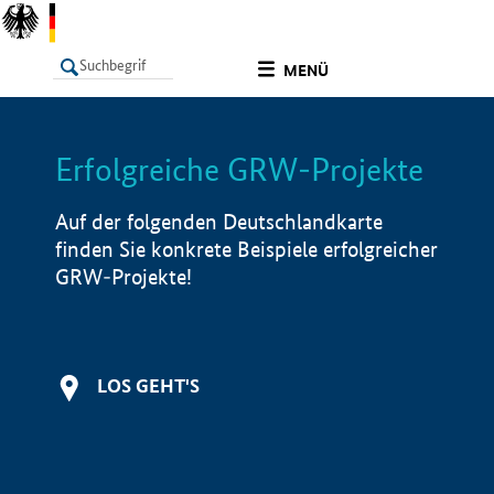
undefined
MENÜ
Erfolgreiche GRW-Projekte
LISTE
Filter
Info
Auf der folgenden Deutschlandkarte
finden Sie konkrete Beispiele erfolgreicher
GRW-Projekte!
LOS GEHT'S