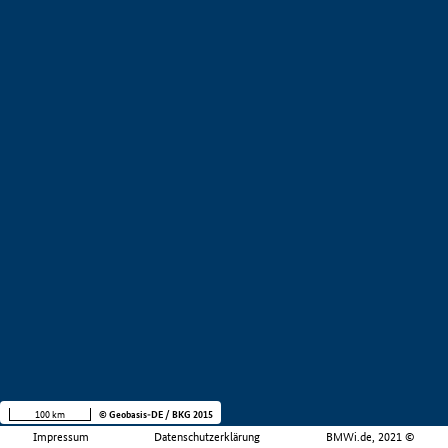
100 km
© Geobasis-DE / BKG 2015
Impressum
Datenschutzerklärung
BMWi.de, 2021 ©