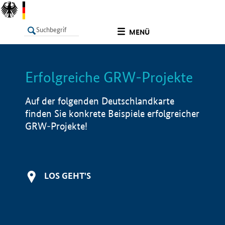
undefined
MENÜ
Erfolgreiche GRW-Projekte
LISTE
Filter
Info
Auf der folgenden Deutschlandkarte
finden Sie konkrete Beispiele erfolgreicher
GRW-Projekte!
LOS GEHT'S