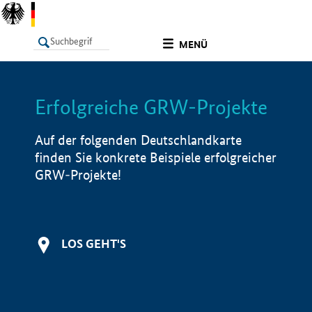
undefined
MENÜ
Erfolgreiche GRW-Projekte
LISTE
Filter
Info
Auf der folgenden Deutschlandkarte
finden Sie konkrete Beispiele erfolgreicher
GRW-Projekte!
LOS GEHT'S