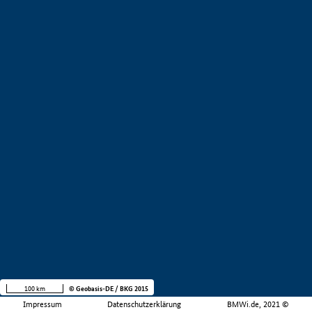
100 km
© Geobasis-DE / BKG 2015
Impressum
Datenschutzerklärung
BMWi.de, 2021 ©