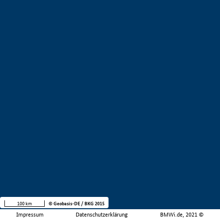
100 km
© Geobasis-DE / BKG 2015
Impressum
Datenschutzerklärung
BMWi.de, 2021 ©