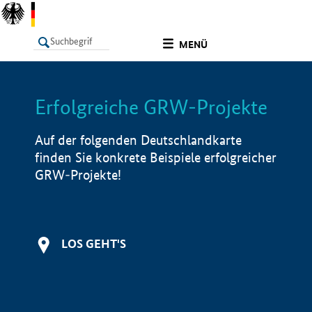
undefined
MENÜ
Erfolgreiche GRW-Projekte
LISTE
Filter
Info
Auf der folgenden Deutschlandkarte
finden Sie konkrete Beispiele erfolgreicher
GRW-Projekte!
LOS GEHT'S