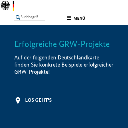
undefined
MENÜ
Erfolgreiche GRW-Projekte
LISTE
Filter
Info
Auf der folgenden Deutschlandkarte
finden Sie konkrete Beispiele erfolgreicher
GRW-Projekte!
LOS GEHT'S