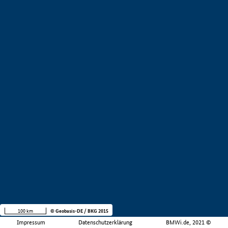
100 km
© Geobasis-DE / BKG 2015
Impressum
Datenschutzerklärung
BMWi.de, 2021 ©