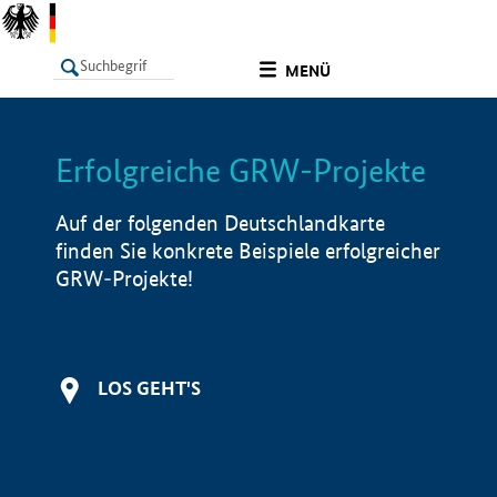
undefined
MENÜ
Erfolgreiche GRW-Projekte
LISTE
Filter
Info
Auf der folgenden Deutschlandkarte
finden Sie konkrete Beispiele erfolgreicher
GRW-Projekte!
LOS GEHT'S