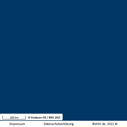
100 km
© Geobasis-DE / BKG 2015
Impressum
Datenschutzerklärung
BMWi.de, 2021 ©