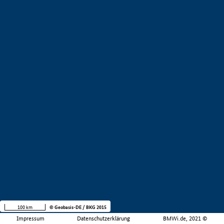
100 km
© Geobasis-DE / BKG 2015
Impressum
Datenschutzerklärung
BMWi.de, 2021 ©