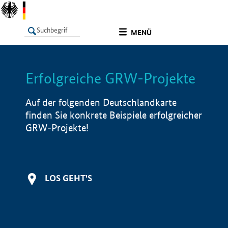
undefined
MENÜ
Erfolgreiche GRW-Projekte
LISTE
Filter
Info
Auf der folgenden Deutschlandkarte
finden Sie konkrete Beispiele erfolgreicher
GRW-Projekte!
LOS GEHT'S