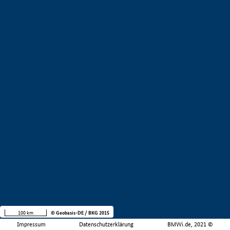
100 km
© Geobasis-DE / BKG 2015
Impressum
Datenschutzerklärung
BMWi.de, 2021 ©