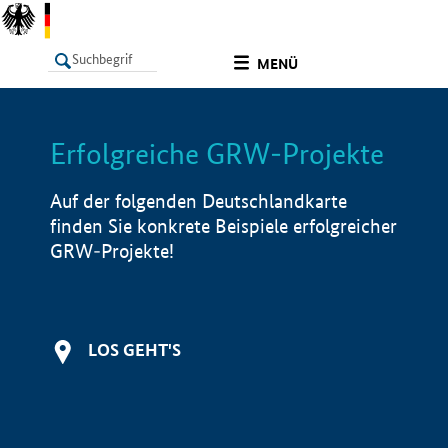
undefined
MENÜ
Erfolgreiche GRW-Projekte
LISTE
Filter
Info
Auf der folgenden Deutschlandkarte
finden Sie konkrete Beispiele erfolgreicher
GRW-Projekte!
LOS GEHT'S