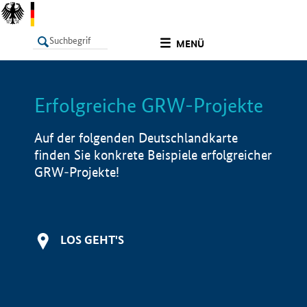
undefined
MENÜ
Erfolgreiche GRW-Projekte
LISTE
Filter
Info
Auf der folgenden Deutschlandkarte
finden Sie konkrete Beispiele erfolgreicher
GRW-Projekte!
LOS GEHT'S