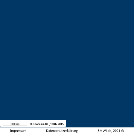
100 km
© Geobasis-DE / BKG 2015
Impressum
Datenschutzerklärung
BMWi.de, 2021 ©