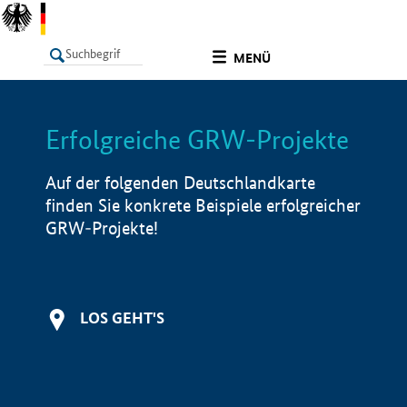
undefined
MENÜ
Erfolgreiche GRW-Projekte
LISTE
Filter
Info
Auf der folgenden Deutschlandkarte
finden Sie konkrete Beispiele erfolgreicher
GRW-Projekte!
LOS GEHT'S