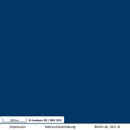
100 km
© Geobasis-DE / BKG 2015
Impressum
Datenschutzerklärung
BMWi.de, 2021 ©