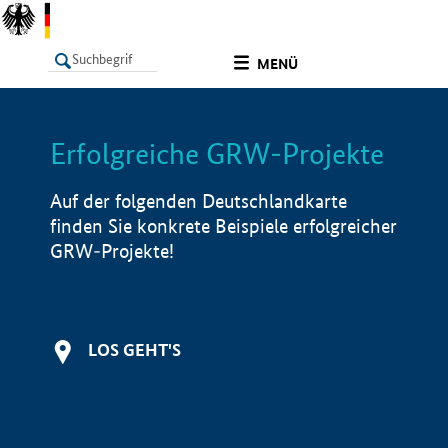
undefined
MENÜ
Erfolgreiche GRW-Projekte
LISTE
Filter
Info
Auf der folgenden Deutschlandkarte
finden Sie konkrete Beispiele erfolgreicher
GRW-Projekte!
LOS GEHT'S