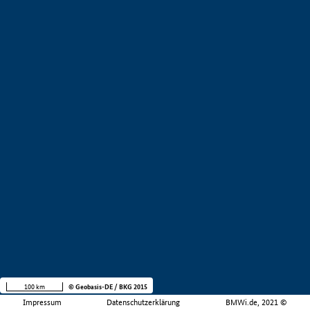
100 km
© Geobasis-DE / BKG 2015
Impressum
Datenschutzerklärung
BMWi.de, 2021 ©