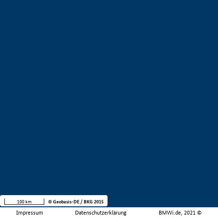
100 km
© Geobasis-DE / BKG 2015
Impressum
Datenschutzerklärung
BMWi.de, 2021 ©