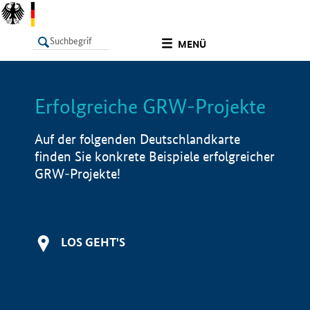
undefined
MENÜ
Erfolgreiche GRW-Projekte
LISTE
Filter
Info
Auf der folgenden Deutschlandkarte
finden Sie konkrete Beispiele erfolgreicher
GRW-Projekte!
LOS GEHT'S