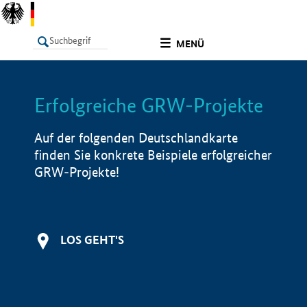
undefined
MENÜ
Erfolgreiche GRW-Projekte
LISTE
Filter
Info
Auf der folgenden Deutschlandkarte
finden Sie konkrete Beispiele erfolgreicher
GRW-Projekte!
LOS GEHT'S