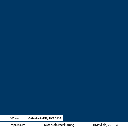
100 km
© Geobasis-DE / BKG 2015
Impressum
Datenschutzerklärung
BMWi.de, 2021 ©