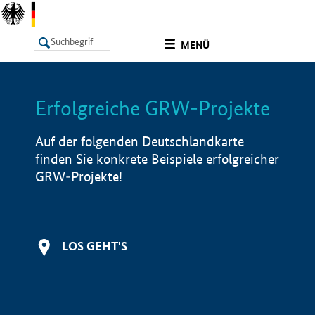
undefined
MENÜ
Erfolgreiche GRW-Projekte
LISTE
Filter
Info
Auf der folgenden Deutschlandkarte
finden Sie konkrete Beispiele erfolgreicher
GRW-Projekte!
LOS GEHT'S