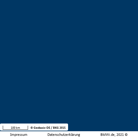
100 km
© Geobasis-DE / BKG 2015
Impressum
Datenschutzerklärung
BMWi.de, 2021 ©