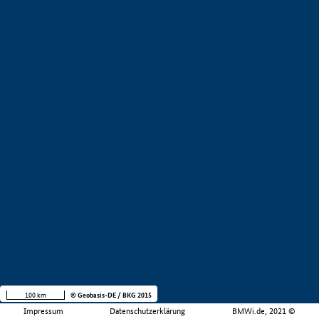
100 km
© Geobasis-DE / BKG 2015
Impressum
Datenschutzerklärung
BMWi.de, 2021 ©