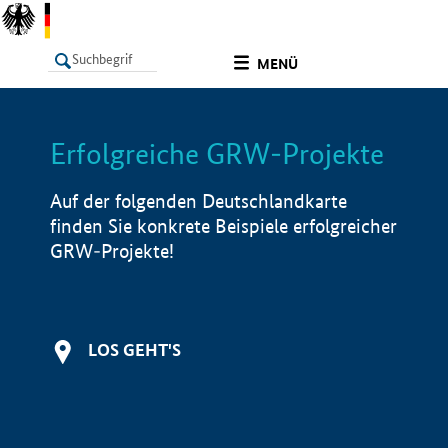
undefined
MENÜ
Erfolgreiche GRW-Projekte
LISTE
Filter
Info
Auf der folgenden Deutschlandkarte
finden Sie konkrete Beispiele erfolgreicher
GRW-Projekte!
LOS GEHT'S