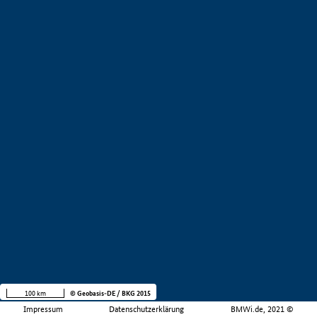
100 km
© Geobasis-DE / BKG 2015
Impressum
Datenschutzerklärung
BMWi.de, 2021 ©