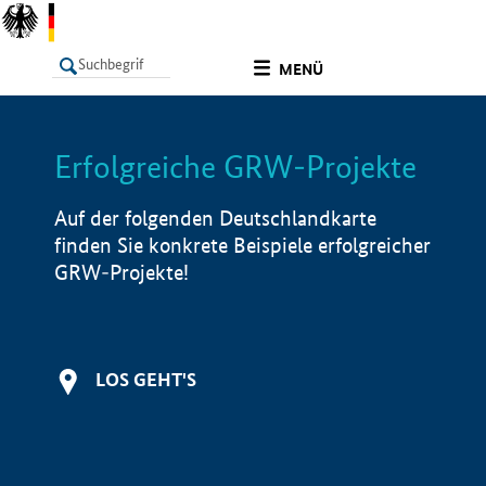
undefined
MENÜ
Erfolgreiche GRW-Projekte
LISTE
Filter
Info
Auf der folgenden Deutschlandkarte
finden Sie konkrete Beispiele erfolgreicher
GRW-Projekte!
LOS GEHT'S