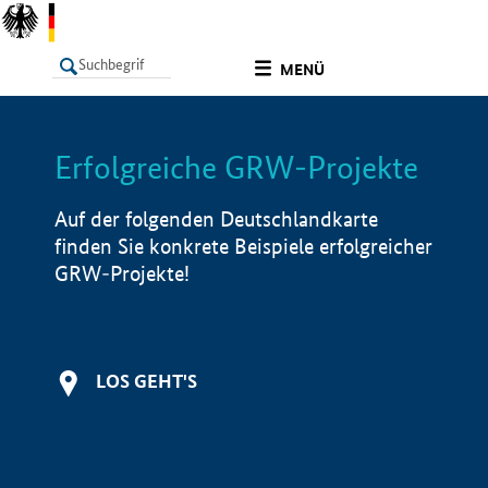
undefined
MENÜ
Erfolgreiche GRW-Projekte
LISTE
Filter
Info
Auf der folgenden Deutschlandkarte
finden Sie konkrete Beispiele erfolgreicher
GRW-Projekte!
LOS GEHT'S