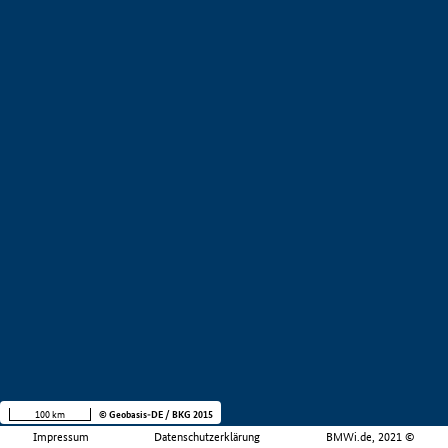
100 km
© Geobasis-DE / BKG 2015
Impressum
Datenschutzerklärung
BMWi.de, 2021 ©