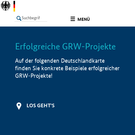
undefined
MENÜ
Erfolgreiche GRW-Projekte
LISTE
Filter
Info
Auf der folgenden Deutschlandkarte
finden Sie konkrete Beispiele erfolgreicher
GRW-Projekte!
LOS GEHT'S