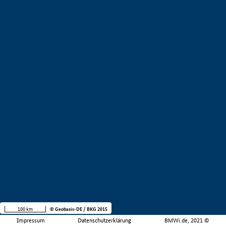
100 km
© Geobasis-DE / BKG 2015
Impressum
Datenschutzerklärung
BMWi.de, 2021 ©