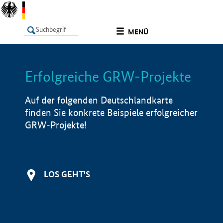
undefined
MENÜ
Erfolgreiche GRW-Projekte
LISTE
Filter
Info
Auf der folgenden Deutschlandkarte
finden Sie konkrete Beispiele erfolgreicher
GRW-Projekte!
LOS GEHT'S