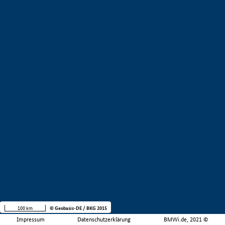
100 km
© Geobasis-DE / BKG 2015
Impressum
Datenschutzerklärung
BMWi.de, 2021 ©