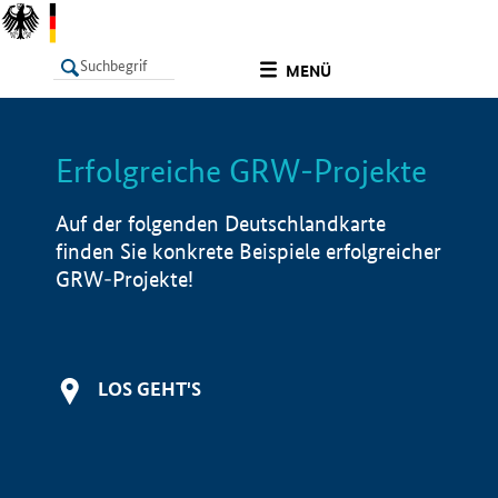
undefined
MENÜ
Erfolgreiche GRW-Projekte
LISTE
Filter
Info
Auf der folgenden Deutschlandkarte
finden Sie konkrete Beispiele erfolgreicher
GRW-Projekte!
LOS GEHT'S