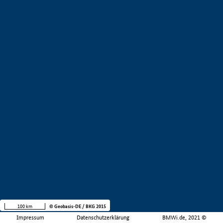
100 km
© Geobasis-DE / BKG 2015
Impressum
Datenschutzerklärung
BMWi.de, 2021 ©