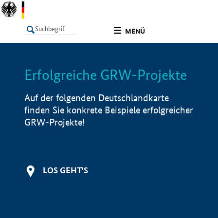
undefined
MENÜ
Erfolgreiche GRW-Projekte
LISTE
Filter
Info
Auf der folgenden Deutschlandkarte
finden Sie konkrete Beispiele erfolgreicher
GRW-Projekte!
LOS GEHT'S