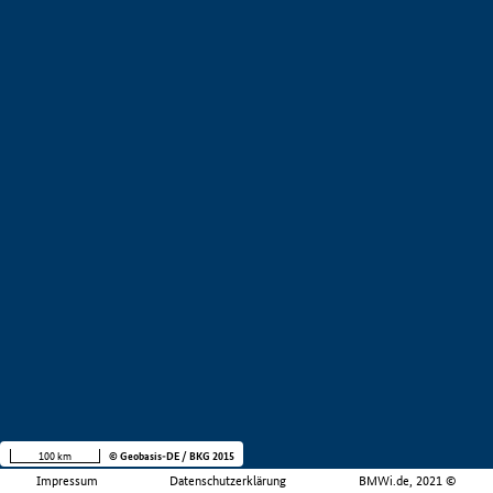
100 km
© Geobasis-DE / BKG 2015
Impressum
Datenschutzerklärung
BMWi.de, 2021 ©