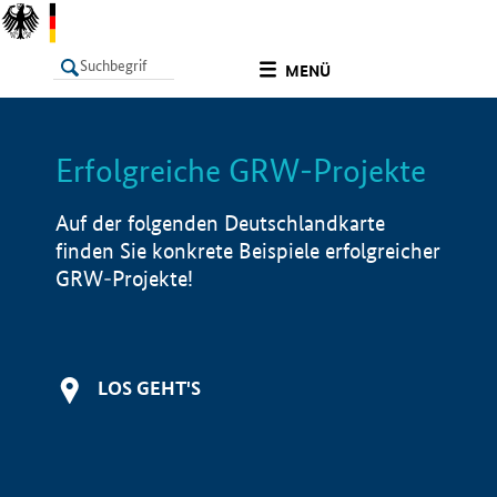
undefined
MENÜ
Erfolgreiche GRW-Projekte
LISTE
Filter
Info
Auf der folgenden Deutschlandkarte
finden Sie konkrete Beispiele erfolgreicher
GRW-Projekte!
LOS GEHT'S