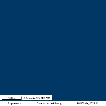
100 km
© Geobasis-DE / BKG 2015
Impressum
Datenschutzerklärung
BMWi.de, 2021 ©