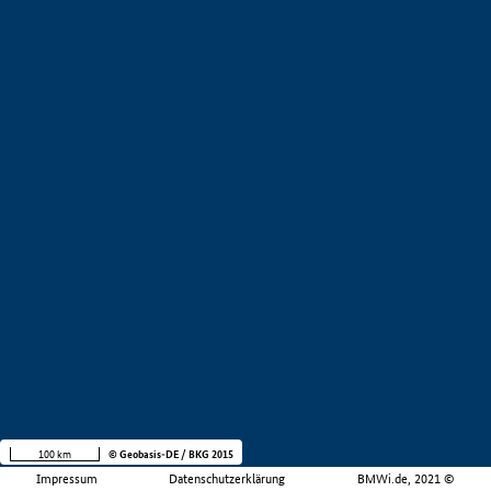
100 km
© Geobasis-DE / BKG 2015
Impressum
Datenschutzerklärung
BMWi.de, 2021 ©