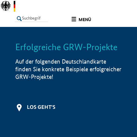
undefined
MENÜ
Erfolgreiche GRW-Projekte
LISTE
Filter
Info
Auf der folgenden Deutschlandkarte
finden Sie konkrete Beispiele erfolgreicher
GRW-Projekte!
LOS GEHT'S