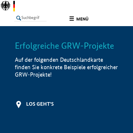
undefined
MENÜ
Erfolgreiche GRW-Projekte
LISTE
Filter
Info
Auf der folgenden Deutschlandkarte
finden Sie konkrete Beispiele erfolgreicher
GRW-Projekte!
LOS GEHT'S