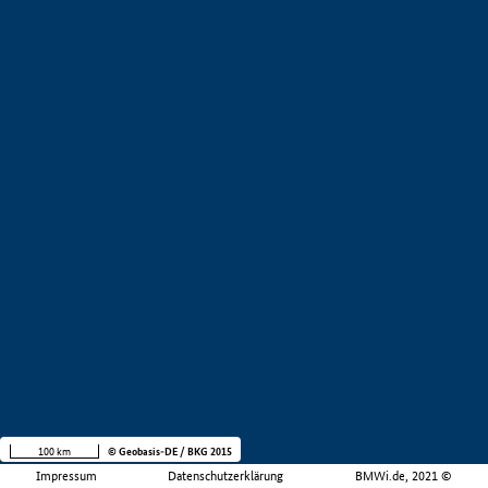
100 km
© Geobasis-DE / BKG 2015
Impressum
Datenschutzerklärung
BMWi.de, 2021 ©