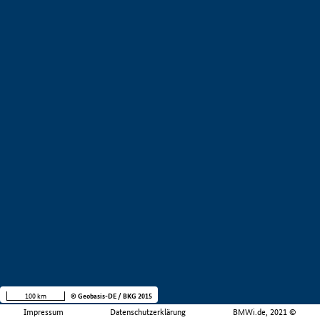
100 km
© Geobasis-DE / BKG 2015
Impressum
Datenschutzerklärung
BMWi.de, 2021 ©